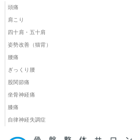
頭痛
肩こり
四十肩・五十肩
姿勢改善（猫背）
腰痛
ぎっくり腰
股関節痛
坐骨神経痛
膝痛
自律神経失調症